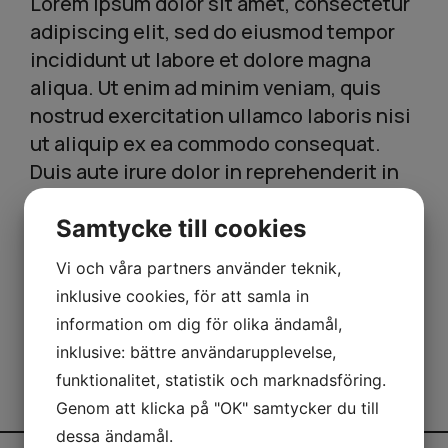
Lorem ipsum dolor sit amet, consectetur
adipiscing elit, sed do eiusmod tempor
incididunt ut labore et dolore magna
aliqua. Ut enim ad minim veniam, quis
nostrud exercitation ullamco laboris nisi
ut aliquip ex ea commodo consequat.
Duis aute irure dolor in reprehenderit in
voluptate velit esse cillum dolore eu
fugiat nulla pariatur. Excepteur sint
Samtycke till cookies
occaecat cupidatat non proident, sunt in
Vi och våra partners använder teknik,
culpa qui officia deserunt mollit anim id
inklusive cookies, för att samla in
est laborum.
information om dig för olika ändamål,
inklusive: bättre användarupplevelse,
funktionalitet, statistik och marknadsföring.
Genom att klicka på "OK" samtycker du till
dessa ändamål.