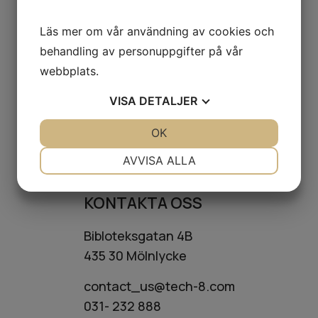
Läs mer om vår användning av cookies och
behandling av personuppgifter på vår
MENY
webbplats.
Start
VISA
DETALJER
Vår historik
JA
NEJ
OK
Vår erfarenhet
JA
NEJ
Jobba hos oss
NÖDVÄNDIG
INSTÄLLNINGAR
AVVISA ALLA
Kontakt
JA
NEJ
JA
NEJ
KONTAKTA OSS
MARKNADSFÖRING
STATISTIK
Bibloteksgatan 4B
435 30 Mölnlycke
contact_us@tech-8.com
031- 232 888